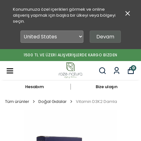
Konumunuza özel içerikleri görmek ve online
alışveriş yapmak için başka bir ülkeyi veya bölgeyi
seçin.
Devam
1500 TL VE ÜZERİ ALIŞVERİŞLERDE KARGO BİZDEN
0
Hesabım
Bize ulaşın
Tüm ürünler
Doğal Gıdalar
Vitamin D3K2 Damla