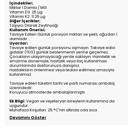
İçindekiler;
Miktar 1 Damla / MG
Vitamin D3 25 μg
Vitamin K2 11.25 μg
Diğer İçerikler;
Taşıyıcı Olarak Zeytinyağı
Kullanım Önerisi;
Tavsiye Edilen Günlük porsiyon miktarı ve şekli, ağızdan 1
damladır.
Uyarılar;
Tavsiye edilen günlük porsiyonu aşmayın. Takviye edici
gıdalar (TEG) günlük beslenmenin yerine geçemez.
Çocukların ulaşamayacağı yerde saklayın. Hamilelik ve
emzirme dönemiyle, hastalık veya ilaç kullanılması
durumlarında doktorunuza danışınız.
Hastalıkların önlenmesi veya tedavi edilmesi amacıyla
kullanılmaz.
Tavsiye edilen tüketim tarihi ve parti numarası ambalaj
üzerindedir.
Koruyucu atmosferde ambalajlanmıştır.
Ek Bilgi:
Vegan ve vejeteryan bireylerin kullanımına da
uygundur.
Muhafaza Koşulları: 25 °C’nin altında oda sıca
Devamını Göster