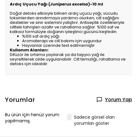
Ardıç Uçucu Yağı (
Juniperus excelsa
)-10 ml
Doğal detoks etkisiyle bilinen ardıç uçucu yağı, vücudu
toksinlerden arındırmaya yardımcı olurken, cilt sağlığını
destekler ve sinir sistemini yatıştırır. Antiseptik özellikleriyle
ciltteki tahrişleri azaltır ve rahatlama sağlar. %100 saf ve
katkısız formülüyle doğanın iyileştirici gücünü keşfedin.
%100 saf ardıç yağı
Aromaterapi ve cilt bakımı için uygundur
Hayvanlar üzerinde test edilmemiştir
Kullanım Alanları:
Difüzör ile ortama yayılarak ya da taşıyıcı yağ ile
seyreltilerek cilde uygulanabilir. Cilt temizliği, rahatlama ve
detoks için idealdir.
Yorumlar
Yorum Yap
Bu ürün için henüz yorum
Sadece görsel olan
yapılmamış.
yorumları göster