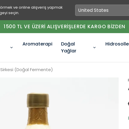
görmek ve online alışveriş yapmak
geyi seçin.
1500 TL VE ÜZERİ ALIŞVERİŞLERDE KARGO BİZDEN
Aromaterapi
Doğal
Hidrosolle
Yağlar
ç Sirkesi (Doğal Fermente)