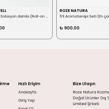
ELL
ROZE NATURA
% 5 İyot Solüsyon damla (Roll-on Başlık ilaveli)
00
₺ 900.00
dirme
Hızlı Erişim
Bize Ulaşın
Anasayfa
Roze Natura Kozme
Doğal Ürünler Dış 
Giriş Yap
Limited Şirketi
Kayıt Ol