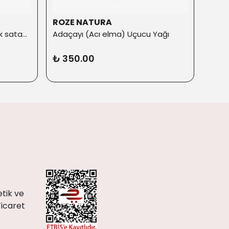
ROZE NATURA
ROZ
5’li Aromaterapi Seti (En çok satanlar)
Adaçayı (Acı elma) Uçucu Yağı
Aero
₺ 350.00
₺ 4
tik ve
Ticaret