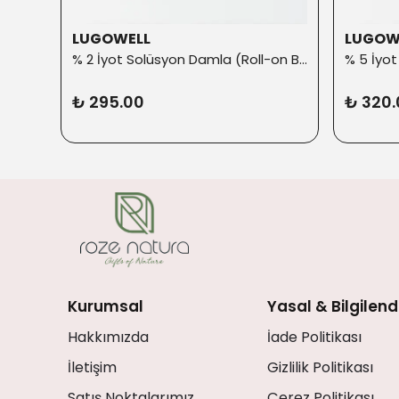
LUGOWELL
LUGOW
% 2 İyot Solüsyon Damla (Roll-on Başlık ilaveli)
₺ 295.00
₺ 320.
Kurumsal
Yasal & Bilgilen
Hakkımızda
İade Politikası
İletişim
Gizlilik Politikası
Satış Noktalarımız
Çerez Politikası