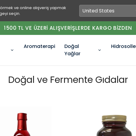
görmek ve online alışveriş yapmak
geyi seçin.
1500 TL VE ÜZERİ ALIŞVERİŞLERDE KARGO BİZDEN
Aromaterapi
Doğal
Hidrosolle
Yağlar
Doğal ve Fermente Gıdalar