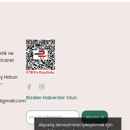
tik ve
Ticaret
eş Hatun
z-
Bizden Haberdar Olun
@gmail.com
Abone ol
Alışveriş deneyiminizi iyileştirmek için