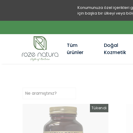
Konumunuza özel içerikleri 
için başka bir ülkeyi veya böl
Tüm
Doğal
ürünler
Kozmetik
Tükendi