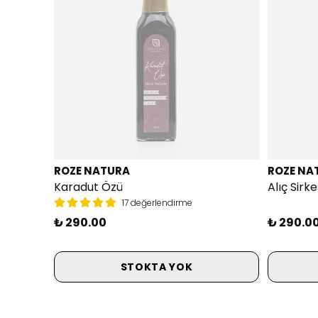
ROZE NATURA
ROZE NA
Karadut Özü
Alıç Sir
17 değerlendirme
₺ 290.00
₺ 290.0
STOKTA YOK