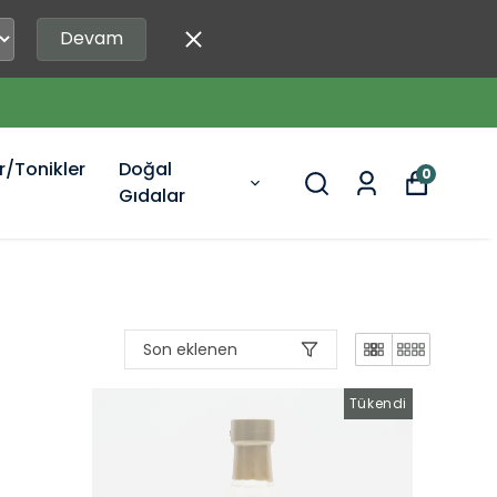
Devam
r/Tonikler
Doğal
0
Gıdalar
Son eklenen
Tükendi