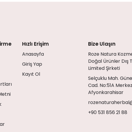
dirme
Hızlı Erişim
Bize Ulaşın
Anasayfa
Roze Natura Kozme
Doğal Ürünler Dış 
Giriş Yap
Limited Şirketi
Kayıt Ol
Selçuklu Mah. Gün
rtları
Cad. No:51A Merke
Afyonkarahisar
Metni
rozenaturaherbal
k
+90 531 856 21 88
ar