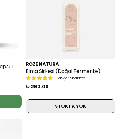
ROZE NATURA
apsül
Elma Sirkesi (Doğal Fermente)
11 değerlendirme
₺ 260.00
STOKTA YOK