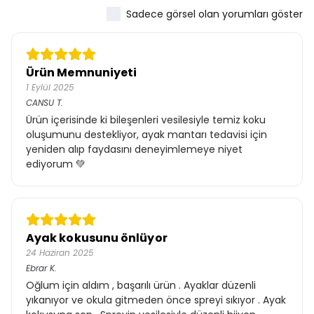
Sadece görsel olan yorumları göster
Ürün Memnuniyeti
1 Eylül 2025
CANSU
T.
Ürün içerisinde ki bileşenleri vesilesiyle temiz koku
oluşumunu destekliyor, ayak mantarı tedavisi için
yeniden alıp faydasını deneyimlemeye niyet
ediyorum 💚
Ayak kokusunu önlüyor
24 Haziran 2025
Ebrar
K.
Oğlum için aldım , başarılı ürün . Ayaklar düzenli
yıkanıyor ve okula gitmeden önce spreyi sıkıyor . Ayak