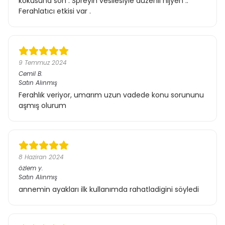
kokusuna son . Spreyin vesilesiyle düzenli hijyen ..
Ferahlatıcı etkisi var .
9 Temmuz 2024
Cemil
B.
Satın Alınmış
Ferahlık veriyor, umarım uzun vadede konu sorununu
aşmış olurum
8 Haziran 2024
özlem
y.
Satın Alınmış
annemin ayakları ilk kullanımda rahatladigini söyledi