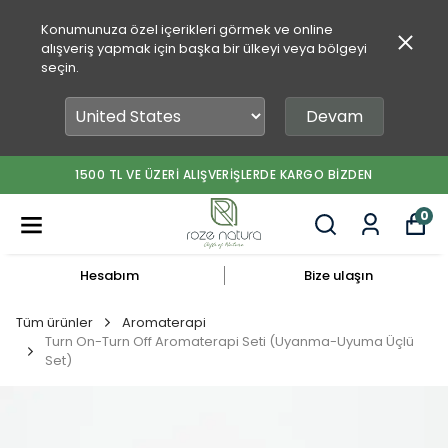
Konumunuza özel içerikleri görmek ve online
alışveriş yapmak için başka bir ülkeyi veya bölgeyi
seçin.
Devam
1500 TL VE ÜZERİ ALIŞVERİŞLERDE KARGO BİZDEN
0
Hesabım
Bize ulaşın
Tüm ürünler
Aromaterapi
Turn On-Turn Off Aromaterapi Seti (Uyanma-Uyuma Üçlü
Set)