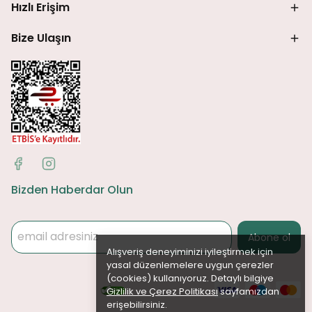
Hızlı Erişim
Bize Ulaşın
Bizden Haberdar Olun
Abone ol
Alışveriş deneyiminizi iyileştirmek için
yasal düzenlemelere uygun çerezler
(cookies) kullanıyoruz. Detaylı bilgiye
Gizlilik ve Çerez Politikası
sayfamızdan
erişebilirsiniz.