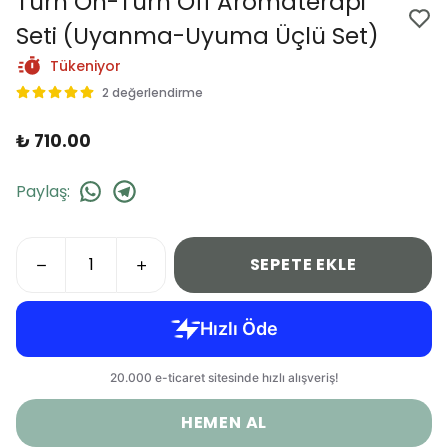
Turn On-Turn Off Aromaterapi
Seti (Uyanma-Uyuma Üçlü Set)
Tükeniyor
2 değerlendirme
₺ 710.00
Paylaş
:
SEPETE EKLE
HEMEN AL