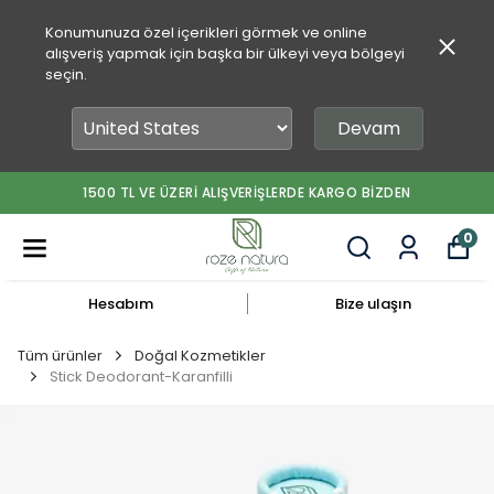
Konumunuza özel içerikleri görmek ve online
alışveriş yapmak için başka bir ülkeyi veya bölgeyi
seçin.
Devam
1500 TL VE ÜZERİ ALIŞVERİŞLERDE KARGO BİZDEN
0
Hesabım
Bize ulaşın
Tüm ürünler
Doğal Kozmetikler
Stick Deodorant-Karanfilli