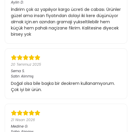
Aylin
D.
İndirim çok az yapılıyor kargo ücreti de cabası. Ürünler
güzel ama insan fiyatından dolayi iki kere düşünüyor
almak için.en azından gramaji yukseltilebilir hem
küçük hem pahalı naçizane fikrim. Kalitesine diyecek
birsey yok
20 Temmuz 2025
Sema
S.
Satın Alınmış
Doğal olsa bile başka bir deokrem kullanamıyorum.
Çok iyi bir ürün.
21 Nisan 2026
Medine
G.
Satın Alınmış