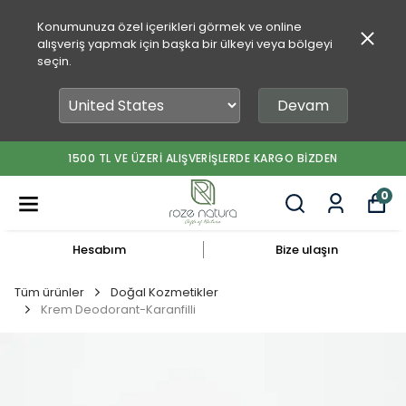
Konumunuza özel içerikleri görmek ve online
alışveriş yapmak için başka bir ülkeyi veya bölgeyi
seçin.
Devam
1500 TL VE ÜZERİ ALIŞVERİŞLERDE KARGO BİZDEN
0
Hesabım
Bize ulaşın
Tüm ürünler
Doğal Kozmetikler
Krem Deodorant-Karanfilli