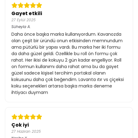
Gayet etkili
27 Eylül 2025
Süheyla
A.
Daha önce başka marka kullanıyordum. Kavanozda
olan çeşit bir üründü onun etkisinden memnundum
ama pütürlü bir yapısı vardı. Bu marka her iki formu
da daha güzel geldi. Özellikle bu roll ön formu çok
rahat. Her ikisi de kokuyu 2 gün kadar engelliyor. Roll
on formun kullanımı daha rahat ama bu da gayet
güzel sadece kişisel tercihim portakal olanın
kokusunu daha çok beğendim. Lavanta ıtır vs çiçeksi
koku seçenekleri artarsa başka marka deneme
ihtiyacı duymam
Çok iyi
27 Haziran 2025