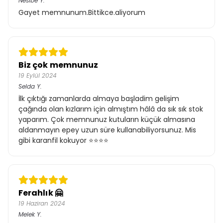
Nesibe
Y.
Gayet memnunum.Bittikce.aliyorum
Biz çok memnunuz
19 Eylül 2024
Selda
Y.
İlk çıktığı zamanlarda almaya başladim gelişim
çağında olan kızlarım için almıştım hâlâ da sık sık stok
yaparım. Çok memnunuz kutuların küçük almasına
aldanmayın epey uzun süre kullanabiliyorsunuz. Mis
gibi karanfil kokuyor ⭐⭐⭐⭐
Ferahlık 🤗
19 Haziran 2024
Melek
Y.