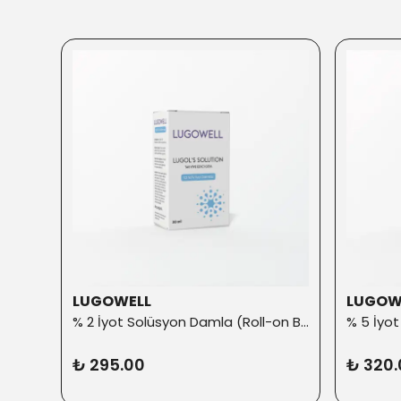
LUGOWELL
LUGOW
% 2 İyot Solüsyon Damla (Roll-on Başlık ilaveli)
₺ 295.00
₺ 320.