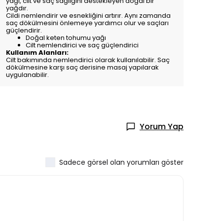
yağı, cilt ve saç sağlığını destekleyen doğal bir
yağdır.
Cildi nemlendirir ve esnekliğini artırır. Aynı zamanda
saç dökülmesini önlemeye yardımcı olur ve saçları
güçlendirir.
Doğal keten tohumu yağı
Cilt nemlendirici ve saç güçlendirici
Kullanım Alanları:
Cilt bakımında nemlendirici olarak kullanılabilir. Saç
dökülmesine karşı saç derisine masaj yapılarak
uygulanabilir.
Yorum Yap
Sadece görsel olan yorumları göster