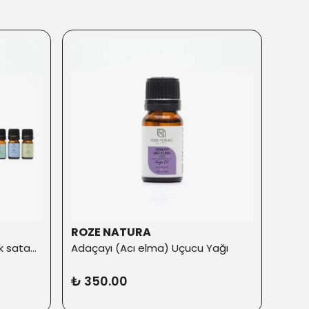
ROZE NATURA
ROZ
5’li Aromaterapi Seti (En çok satanlar)
Adaçayı (Acı elma) Uçucu Yağı
Aero
₺ 350.00
₺ 4