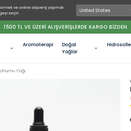
görmek ve online alışveriş yapmak
geyi seçin.
1500 TL VE ÜZERİ ALIŞVERİŞLERDE KARGO BİZDEN
Aromaterapi
Doğal
Hidrosolle
Yağlar
Tohumu Yağı